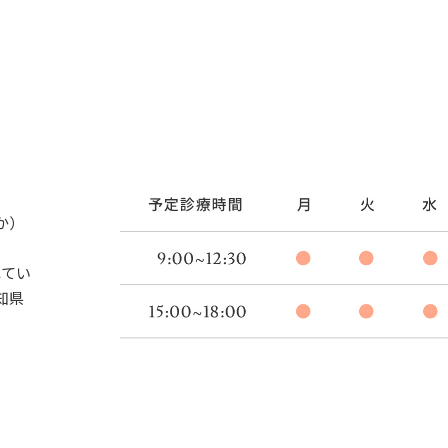
か）
れてい
知県
。